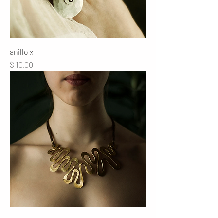
anillo x
Precio
$ 10,00