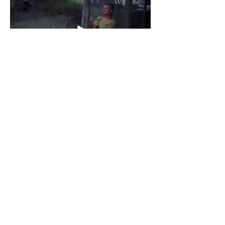
contacto@verart.com.uy
© VERÓNICA ARTAGAVEYTIA 2025
YOUTUBE
INSTAGRAM