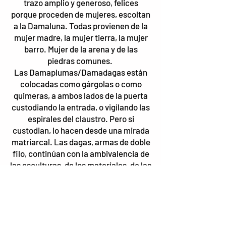
trazo amplio y generoso, felices
porque proceden de mujeres, escoltan
a la Damaluna. Todas provienen de la
mujer madre, la mujer tierra, la mujer
barro. Mujer de la arena y de las
piedras comunes.
Las Damaplumas/Damadagas están
colocadas como gárgolas o como
quimeras, a ambos lados de la puerta
custodiando la entrada, o vigilando las
espirales del claustro. Pero si
custodian, lo hacen desde una mirada
matriarcal. Las dagas, armas de doble
filo, continúan con la ambivalencia de
las esculturas, de los materiales, de las
formas que maneja Verónica. Si bien
las dagas, como los cuchillos, tienen
una reminiscencia fálica, estas dagas
son generadas desde una forma
femenina, desde la más primitiva de