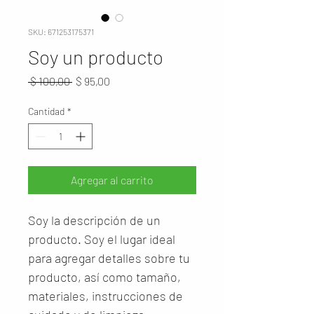
SKU: 671253175371
Soy un producto
Precio
Precio
 $ 100,00 
$ 95,00
de
oferta
Cantidad
*
Agregar al carrito
Soy la descripción de un 
producto. Soy el lugar ideal 
para agregar detalles sobre tu 
producto, así como tamaño, 
materiales, instrucciones de 