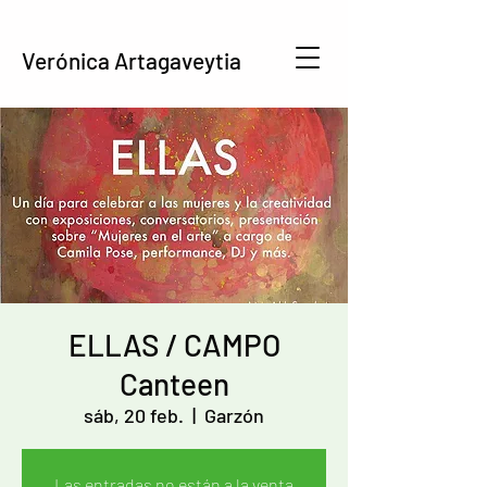
Verónica Artagaveytia
ELLAS / CAMPO
Canteen
sáb, 20 feb.
  |  
Garzón
Las entradas no están a la venta