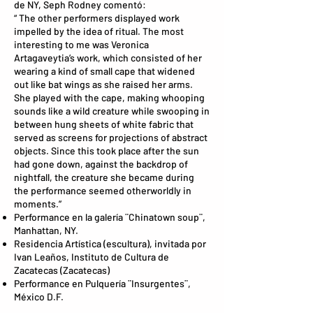
de NY, Seph Rodney comentó:
“ The other performers displayed work
impelled by the idea of ritual. The most
interesting to me was Veronica
Artagaveytia’s work, which consisted of her
wearing a kind of small cape that widened
out like bat wings as she raised her arms.
She played with the cape, making whooping
sounds like a wild creature while swooping in
between hung sheets of white fabric that
served as screens for projections of abstract
objects. Since this took place after the sun
had gone down, against the backdrop of
nightfall, the creature she became during
the performance seemed otherworldly in
moments.”
Performance en la galería ¨Chinatown soup¨,
Manhattan, NY.
Residencia Artística (escultura), invitada por
Ivan Leaños, Instituto de Cultura de
Zacatecas (Zacatecas)
Performance en Pulquería ¨Insurgentes¨,
México D.F.