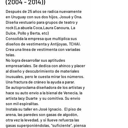
(2004 - 2014))
Después de 25 años se radica nuevamente
en Uruguay con sus dos hijos, Josué y Ona.
Diseña vestuario para grupos de teatro y
rock (La abuela Coca,Laura Canoura, La
Dulce, Pollo y Berta, etc)
Consolida la empresa que multiplica sus
diseños de vestimenta y Antijoyas, TCHAI.
Crea una línea de vestimenta con variadas
telas.
No logra desarrollar sus aptitudes
empresariales. Se dedica con ahínco y placer
al diseño y descubrimiento de materiales
inusuales, pero le cuesta mirar los números.
Una fractura de cráneo la ayuda a parar.
Se autoproclama diseñadora de los artistas y
hace su auto envío a la bienal de Venecia, la
artista lacy Duarte y su comitiva. Su envio
son mil espiralitas.
Instala su taller en José Ignacio. El piso de
arena, las paredes son gasas de algodón,
otra vez la levedad, y si llueve refuerza las
gasas superponiéndolas, “suficiente”, piensa