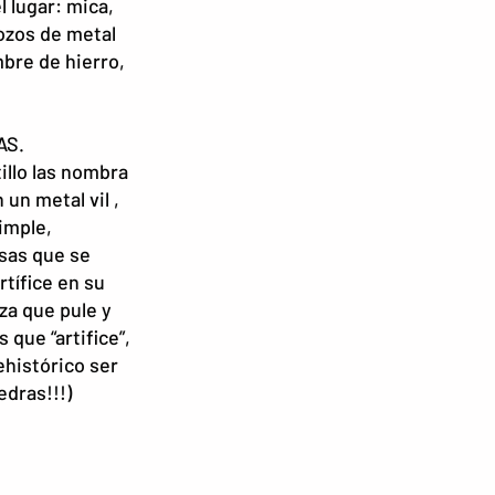
l lugar: mica,
ozos de metal
bre de hierro,
YAS.
illo las nombra
 un metal vil ,
imple,
esas que se
artífice en su
za que pule y
 que “artifice”,
histórico ser
dras!!!)