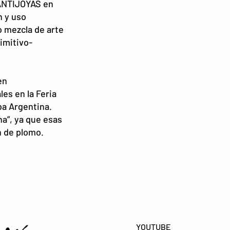
 ANTIJOYAS en
n y uso
o mezcla de arte
rimitivo-
en
es en la Feria
ba Argentina.
ina”, ya que esas
n de plomo.
YOUTUBE